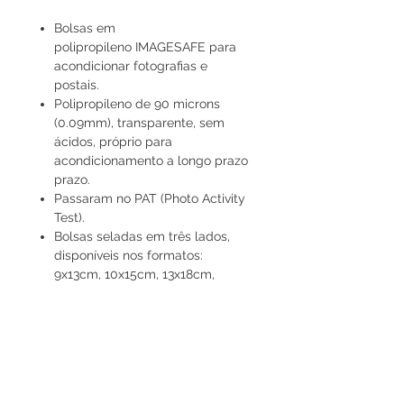
Bolsas em
polipropileno IMAGESAFE para
acondicionar fotografias e
postais.
Polipropileno de 90 microns
(0.09mm), transparente, sem
ácidos, próprio para
acondicionamento a longo prazo
prazo.
Passaram no PAT (Photo Activity
Test).
Bolsas seladas em três lados,
disponíveis nos formatos:
9x13cm, 10x15cm, 13x18cm,
18x24cm, 24x30cm.
Podem ser guardadas na
horizontal ou vertical.
Vendidas em pacotes de 100
unidades