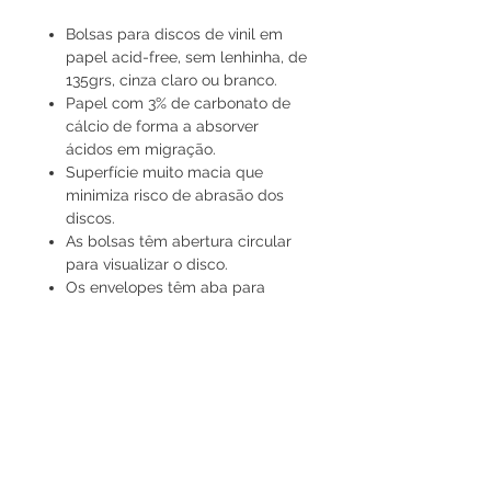
Bolsas para discos de vinil em
papel acid-free, sem lenhinha, de
135grs, cinza claro ou branco.
Papel com 3% de carbonato de
cálcio de forma a absorver
ácidos em migração.
Superfície muito macia que
minimiza risco de abrasão dos
discos.
As bolsas têm abertura circular
para visualizar o disco.
Os envelopes têm aba para
fechar e proteger do pó e não
têm abertura circular.
Pacotes de 25 unidades para
discos de 33 rpm ou 45 rpm.