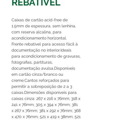
REBATÍVEL
Caixas de cartão acid-free de
1.5mm de espessura, sem lenhina,
com reserva alcalina, para
acondicionamento horizontal.
Frente rebatível para acesso fácil à
documentação no interior.Ideais
para acondicionamento de gravuras,
fotografias, partituras,
documentação avulsa.Disponíveis
em cartão cinza/branco ou
creme.Cantos reforçados para
permitir a sobreposição de 2 a 3
caixas.Dimensões disponíveis para
caixas cinza: 267 x 216 x 76mm; 318 x
241 x 76mm; 305 x 394 x 76mm; 381
x 267 x 76mm; 381 x 292 x 76mm; 368
x 470 x 76mm; 521 x 419 x 38mm; 521
x 419 x 76mm; 622 x 521 x 38mm; 622
x 521 x 76mm. Dimensões