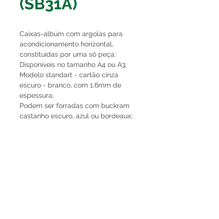
(SB31A)
Caixas-albúm com argolas para
acondicionamento horizontal,
constituídas por uma só peça;
Disponíveis no tamanho A4 ou A3;
Modelo standart - cartão cinza
escuro - branco, com 1.6mm de
espessura;
Podem ser forradas com buckram
castanho escuro, azul ou bordeaux;
Próprias para guardar bolsas com
furos para acondicionamento de
fotografias, documentos, postais,
etc.