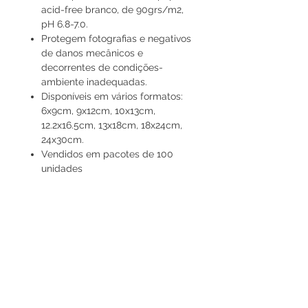
acid-free branco, de 90grs/m2,
pH 6.8-7.0.
Protegem fotografias e negativos
de danos mecânicos e
decorrentes de condições-
ambiente inadequadas.
Disponíveis em vários formatos:
6x9cm, 9x12cm, 10x13cm,
12.2x16.5cm, 13x18cm, 18x24cm,
24x30cm.
Vendidos em pacotes de 100
unidades
O papel passou no P.A.T. (Photo
Activity Test), do Image
Permanence Institute (Rochester
USA).